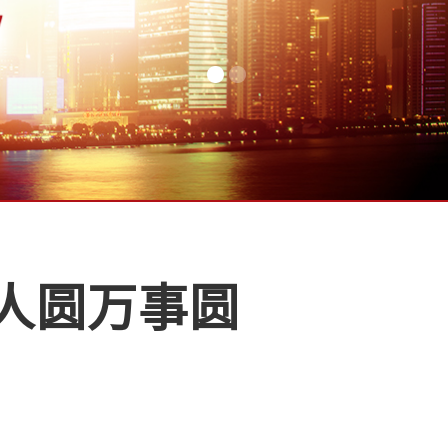
圆人圆万事圆