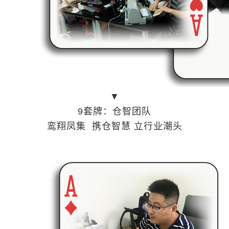
▼
9套牌：仓智团队
鸾翔凤集 携仓智慧 立行业潮头