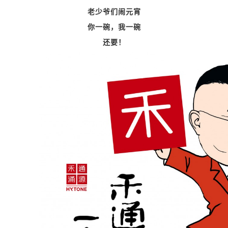
老少爷们闹元宵
你一碗，我一碗
还要！