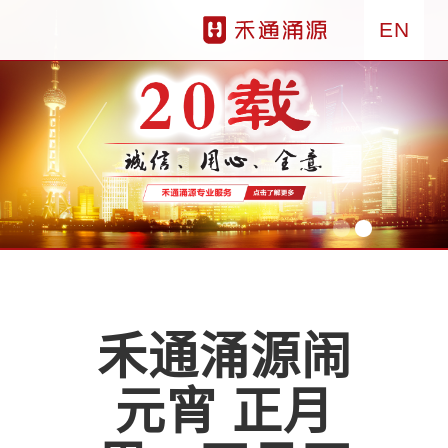
EN
禾通涌源闹
元宵 正月