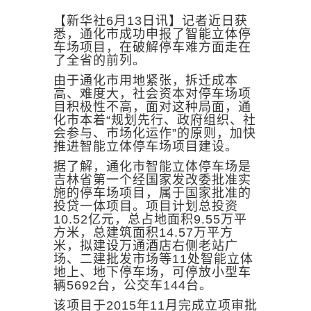
【新华社6月13日讯】记者近日获
悉，通化市成功申报了智能立体停
车场项目，在破解停车难方面走在
了全省的前列。
由于通化市用地紧张，拆迁成本
高、难度大，社会资本对停车场项
目积极性不高，面对这种局面，通
化市本着“规划先行、政府组织、社
会参与、市场化运作”的原则，加快
推进智能立体停车场项目建设。
据了解，通化市智能立体停车场是
吉林省第一个经国家发改委批准实
施的停车场项目，属于国家批准的
投贷一体项目。项目计划总投资
10.52亿元，总占地面积9.55万平
方米，总建筑面积14.57万平方
米，拟建设万通酒店右侧老站广
场、二建批发市场等11处智能立体
地上、地下停车场，可停放小型车
辆5692台，公交车144台。
该项目于2015年11月完成立项审批