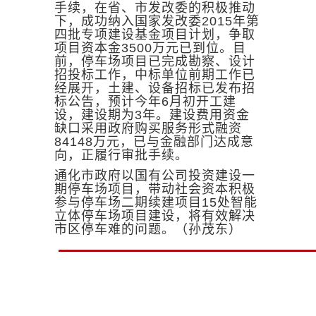
手续，在省、市发改委的积极推动
下，成功纳入国家发改委2015年第
四批专项建设基金项目计划，争取
项目资本金3500万元已到位。目
前，停车场项目已完成勘察、设计
招投标工作，中标单位前期工作已
经展开，土建、设备招标已发布招
标公告，预计今年6月初开工建
设，建设期为3年。建设费用资金
缺口采用政府购买服务形式融资
84148万元，已与金融部门达成意
向，正履行审批手续。
通化市政府以国有公司投资建设一
期停车场项目，带动社会资本积极
参与停车场二期续建项目15处智能
立体停车场项目建设，将有效解决
市区停车难的问题。（孙茂东）